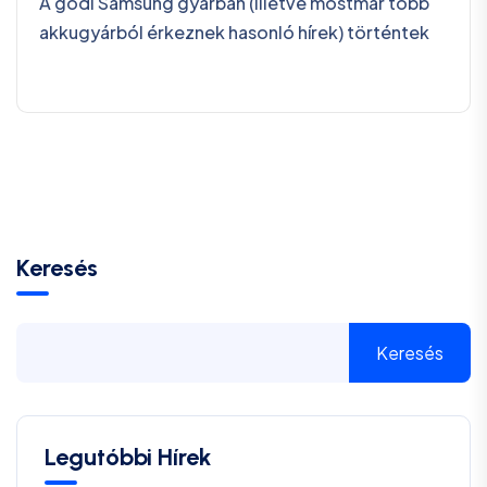
A gödi Samsung gyárban (illetve mostmár több
akkugyárból érkeznek hasonló hírek) történtek
Keresés
Keresés
Legutóbbi Hírek