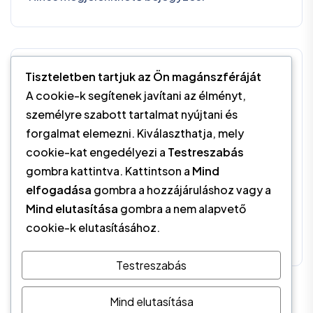
Kategóriák
Tiszteletben tartjuk az Ön magánszféráját
A cookie-k segítenek javítani az élményt,
személyre szabott tartalmat nyújtani és
Egészségvédelem
(1)
forgalmat elemezni. Kiválaszthatja, mely
cookie-kat engedélyezi a
Testreszabás
MGSZ
(1)
gombra kattintva. Kattintson a
Mind
elfogadása
gombra a hozzájáruláshoz vagy a
Sajtóközlemény
(2)
Mind elutasítása
gombra a nem alapvető
cookie-k elutasításához.
Szervezeti Újdonságok
(1)
Testreszabás
Mind elutasítása