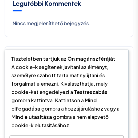
Legutóbbi Kommentek
Nincs megjeleníthető bejegyzés.
Kategóriák
Tiszteletben tartjuk az Ön magánszféráját
A cookie-k segítenek javítani az élményt,
személyre szabott tartalmat nyújtani és
Egészségvédelem
(1)
forgalmat elemezni. Kiválaszthatja, mely
cookie-kat engedélyezi a
Testreszabás
MGSZ
(1)
gombra kattintva. Kattintson a
Mind
elfogadása
gombra a hozzájáruláshoz vagy a
Sajtóközlemény
(2)
Mind elutasítása
gombra a nem alapvető
cookie-k elutasításához.
Szervezeti Újdonságok
(1)