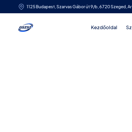
1125 Budapest, Szarvas Gábor út 9/b, 6720 Szeged, Ar
Kezdőoldal
Sz