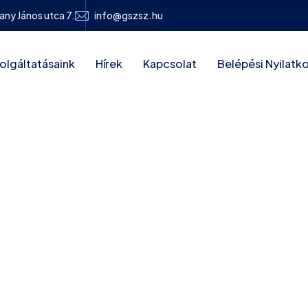
any János utca 7.
info@gszsz.hu
olgáltatásaink
Hírek
Kapcsolat
Belépési Nyilatk