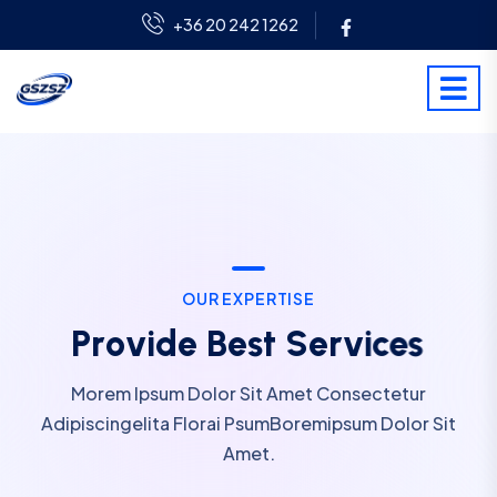
+36 20 242 1262
O
U
R
E
X
P
E
R
T
I
S
E
P
r
o
v
i
d
e
B
e
s
t
S
e
r
v
i
c
e
s
Morem Ipsum Dolor Sit Amet Consectetur
Adipiscingelita Florai PsumBoremipsum Dolor Sit
Amet.