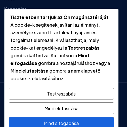
Kapcsolat
Tiszteletben tartjuk az Ön magánszféráját
A cookie-k segítenek javítani az élményt,
Gyors linkek
személyre szabott tartalmat nyújtani és
forgalmat elemezni. Kiválaszthatja, mely
Adatvédelmi tájékoztató
cookie-kat engedélyezi a
Testreszabás
gombra kattintva. Kattintson a
Mind
Impresszum
elfogadása
gombra a hozzájáruláshoz vagy a
Mind elutasítása
gombra a nem alapvető
cookie-k elutasításához.
Testreszabás
Mind elutasítása
Mind elfogadása
Gumiipari Szakszervezeti Szövetség